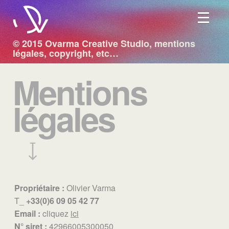
Aller au contenu principal
© 2015 Ovarma Creative Studio, mentions
légales, copyright, etc…
Mentions
légales
Propriétaire :
Olivier Varma
T_
+33(0)6 09 05 42 77
Email :
cliquez
ici
N° siret :
42966005300050